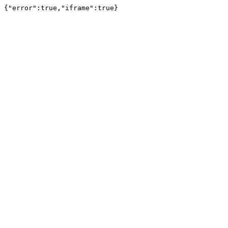
{"error":true,"iframe":true}