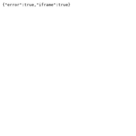
{"error":true,"iframe":true}