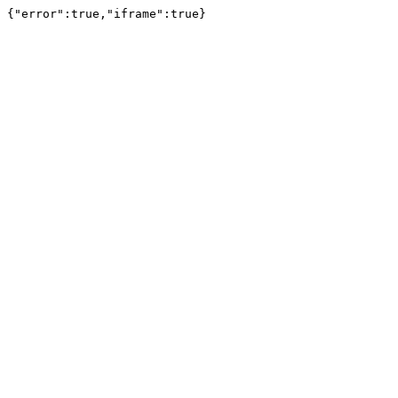
{"error":true,"iframe":true}