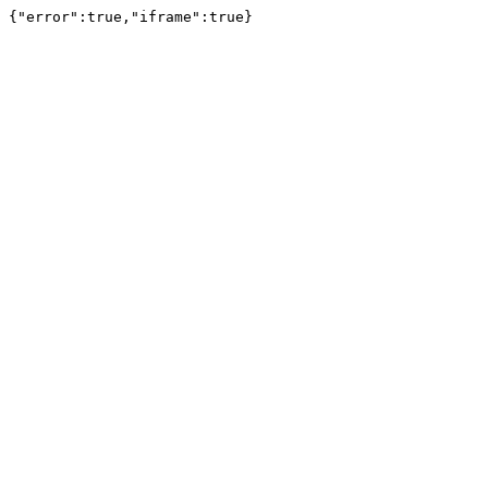
{"error":true,"iframe":true}