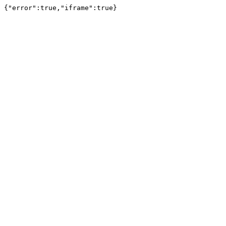
{"error":true,"iframe":true}