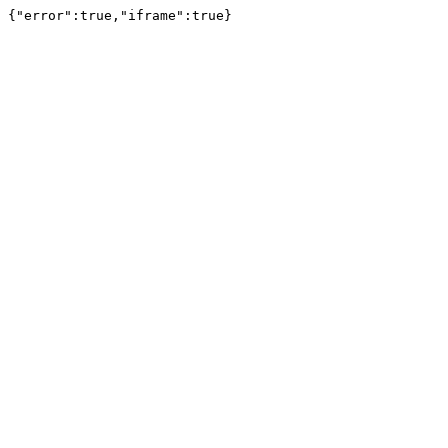
{"error":true,"iframe":true}