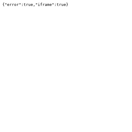
{"error":true,"iframe":true}