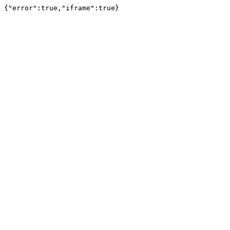
{"error":true,"iframe":true}