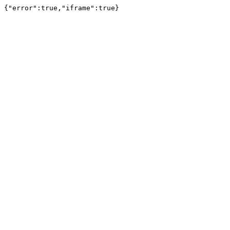
{"error":true,"iframe":true}